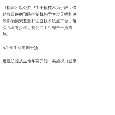
《指南》以公共卫生干预技术为手段，借
助各级疾病预防控制机构学生常见病和健
康影响因素监测和适宜技术试点平台，落
实儿童青少年近视公共卫生综合干预措
施。
5.1 全生命周期干预
近视防控从生命孕育开始，实施视力健康
管理关口前移。将防控防线前移，抓早抓
小。孕期、婴幼儿和学龄前阶段，降低各
时期生物、环境与行为风险因素对儿童青
少年视力健康的影响。孕期要预防和积极
治疗妊娠期糖尿病和高血压疾病，预防早
产、低出生体重等不良结局，降低儿童近
视发生风险；对0～6岁儿童进行视力检
查，规范记录检查内容，建立视力健康档