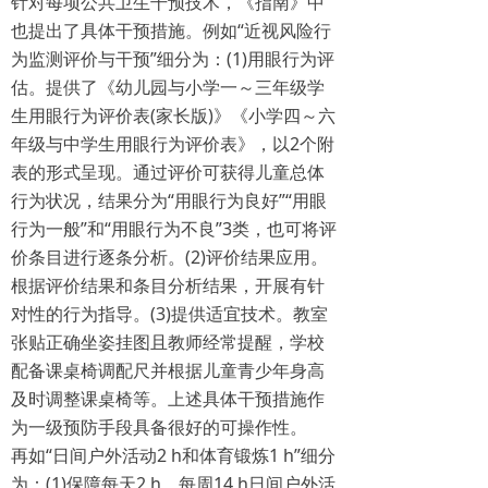
针对每项公共卫生干预技术，《指南》中
也提出了具体干预措施。例如“近视风险行
为监测评价与干预”细分为：(1)用眼行为评
估。提供了《幼儿园与小学一～三年级学
生用眼行为评价表(家长版)》《小学四～六
年级与中学生用眼行为评价表》，以2个附
表的形式呈现。通过评价可获得儿童总体
行为状况，结果分为“用眼行为良好”“用眼
行为一般”和“用眼行为不良”3类，也可将评
价条目进行逐条分析。(2)评价结果应用。
根据评价结果和条目分析结果，开展有针
对性的行为指导。(3)提供适宜技术。教室
张贴正确坐姿挂图且教师经常提醒，学校
配备课桌椅调配尺并根据儿童青少年身高
及时调整课桌椅等。上述具体干预措施作
为一级预防手段具备很好的可操作性。
再如“日间户外活动2 h和体育锻炼1 h”细分
为：(1)保障每天2 h、每周14 h日间户外活