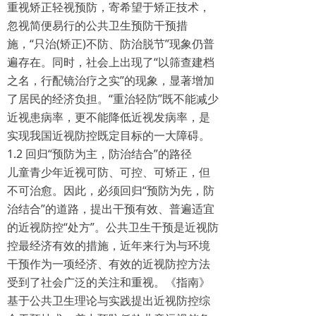
重视矫正轻视预防，寄希望于矫正技术，
忽视简便易行的公共卫生预防干预措
施，“只治(矫正)不防、防治脱节”现象仍普
遍存在。同时，社会上出现了“以筛查建档
之名，行配镜治疗之实”的现象，显著增加
了居民的经济负担。“重治轻防”既不能减少
近视患病率，更不能降低近视发病率，是
实现我国近视防控既定目标的一大障碍。
1.2 回归“预防为主，防治结合”的路径
儿童青少年近视可防、可控、可矫正，但
不可治愈。因此，必须回归“预防为先，防
治结合”的道路，提出干预有效、普遍适宜
的近视防控“处方”。公共卫生干预是近视防
控最经济有效的措施，近年来行为与环境
干预作为一项经济、有效的近视防控方法
受到了社会广泛的关注和重视。《指南》
基于公共卫生理论与实践提出近视防控综