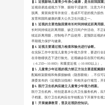
▍
2. 近视影响儿童青少年身心健康，是当前我国
近视容易造成视力下降、眼睛干涩疲劳、注意力不
脱离、黄斑病变等并发症，造成不可逆的视力损伤
发育和国民健康的重大公共卫生问题之一。
▍
3. 近视的主要危险因素有长时间持续近距离用
长时间持续近距离用眼、缺乏日间户外活动、不正
续近距离用眼，控制电子产品使用，是预防近视的
早期视力保护与健康。
▍
4. 近视主要通过视力检查和验光进行诊断。
在实际工作中发现儿童青少年视力异常，要进行全
在非散瞳状态下进行验光。近视确诊应在医疗机构进行散
（-6.25D~-10.00D）和重度近视（-10.00D以上）。
▍
5. 儿童青少年近视的视力矫正方法主要是配戴眼
配戴框架眼镜和角膜接触镜（隐形眼镜），不仅可
康委发布的《近视防治指南》和相关诊疗规范，开
▍
6. 医疗卫生机构应建立儿童青少年视力档案。
医疗卫生机构，特别是基本公共卫生服务机构，应
子档案。医疗卫生机构应在学校配合下开展学生视
▍
7. 开展健康教育，普及近视防控知识。