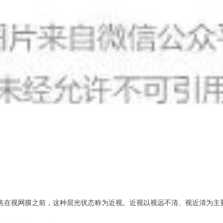
焦在视网膜之前，这种屈光状态称为近视。近视以视远不清、视近清为主