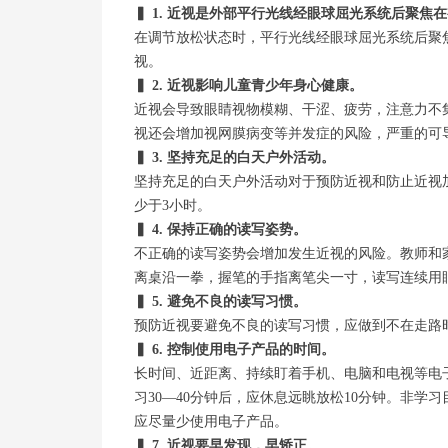
▍ 1. 近视是外部平行光线经眼球屈光系统后聚焦
在调节放松状态时，平行光线经眼球屈光系统后聚
视。
▍ 2. 近视影响儿童青少年身心健康。
近视会导致眼睛视物模糊、干涩、疲劳，注意力不
视还会增加视网膜病变等并发症的风险，严重的可
▍ 3. 坚持充足的白天户外活动。
坚持充足的白天户外活动对于预防近视和防止近视
少于3小时。
▍ 4. 保持正确的读写姿势。
不正确的读写姿势会增加发生近视的风险。教师和
离桌沿一拳，握笔的手指离笔尖一寸，读写连续用
▍ 5. 避免不良的读写习惯。
预防近视要避免不良的读写习惯，应做到不在走路
▍ 6. 控制使用电子产品的时间。
长时间、近距离、持续盯着手机、电脑和电视等电
习30—40分钟后，应休息远眺放松10分钟。非
应尽量少使用电子产品。
▍ 7. 近视要早发现，早矫正。