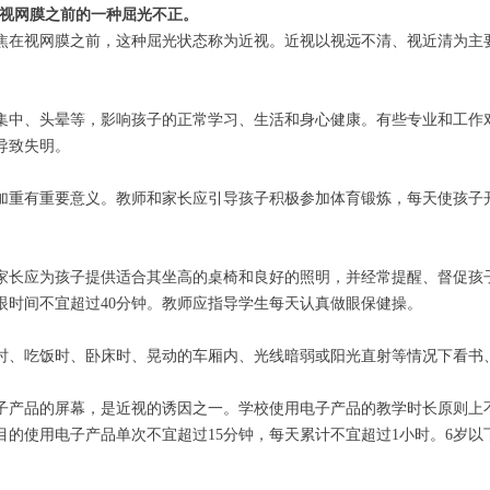
在视网膜之前的一种屈光不正。
焦在视网膜之前，这种屈光状态称为近视。近视以视远不清、视近清为主
集中、头晕等，影响孩子的正常学习、生活和身心健康。有些专业和工作
导致失明。
加重有重要意义。教师和家长应引导孩子积极参加体育锻炼，每天使孩子
家长应为孩子提供适合其坐高的桌椅和良好的照明，并经常提醒、督促孩子
眼时间不宜超过40分钟。教师应指导学生每天认真做眼保健操。
时、吃饭时、卧床时、晃动的车厢内、光线暗弱或阳光直射等情况下看书
子产品的屏幕，是近视的诱因之一。学校使用电子产品的教学时长原则上不
学习目的使用电子产品单次不宜超过15分钟，每天累计不宜超过1小时。6