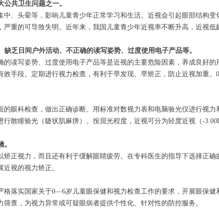
重大公共卫生问题之一。
集中、头晕等，影响儿童青少年正常学习和生活。近视会引起眼部结构变
，严重的可导致失明。近年来，我国儿童青少年近视率不断升高，近视低
眼、缺乏日间户外活动、不正确的读写姿势、过度使用电子产品等。
确的读写姿势、过度使用电子产品等是近视的主要危险因素，养成良好的
有效手段。定期进行视力检查，有利于早发现、早矫正，防止近视加重。0
面的眼科检查，做出正确诊断。用标准对数视力表和电脑验光仪进行视力
瞳验光（睫状肌麻痹）。按屈光程度，近视可分为轻度近视（-3.00D以内）
镜。
以矫正视力，而且还有利于缓解眼睛疲劳。在专科医生的指导下选择正确
展近视的视力矫正。
严格落实国家关于0—6岁儿童眼保健和视力检查工作的要求，开展眼保健
力筛查，为视力异常或可疑眼病者提供个性化、针对性的防控服务。