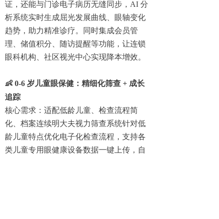
证，还能与门诊电子病历无缝同步，AI 分
析系统实时生成屈光发展曲线、眼轴变化
趋势，助力精准诊疗。同时集成会员管
理、储值积分、随访提醒等功能，让连锁
眼科机构、社区视光中心实现降本增效。
👶
0-6 岁儿童眼保健：精细化筛查 + 成长
追踪
核心需求：适配低龄儿童、检查流程简
化、档案连续明大夫视力筛查系统针对低
龄儿童特点优化电子化检查流程，支持各
类儿童专用眼健康设备数据一键上传，自
动完成清洗归档，避免人工录入误差，为
0-6 岁儿童建立连续的眼健康档案，助力早
发现、早干预。
三、选型 3 步走：跟着做，精准匹